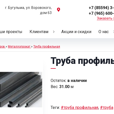
+7 (85594) 3
г. Бугульма,
ул. Воровского,
дом 63
+7 (965) 600
Заказать 
ши проекты
Клиентам
Акции и скидки
О нас
ров
»
Металлопрокат
»
Труба профильная
Труба профиль
Остаток:
в наличии
Вес:
31.00
м
Теги:
#труба профильная
,
#труба