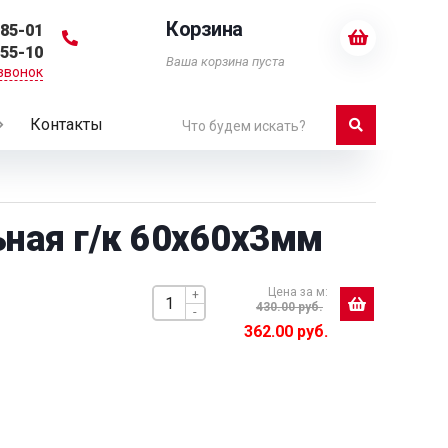
Корзина
-85-01
-55-10
Ваша корзина пуста
звонок
Контакты
ная г/к 60х60х3мм
Цена за м:
+
430.00 руб.
-
362.00 руб.