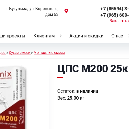
+7 (85594) 3
г. Бугульма,
ул. Воровского,
дом 63
+7 (965) 600
Заказать 
ши проекты
Клиентам
Акции и скидки
О нас
ров
»
Сухие смеси
»
Монтажные смеси
ЦПС М200 25кг
Остаток:
в наличии
Вес:
25.00
кг