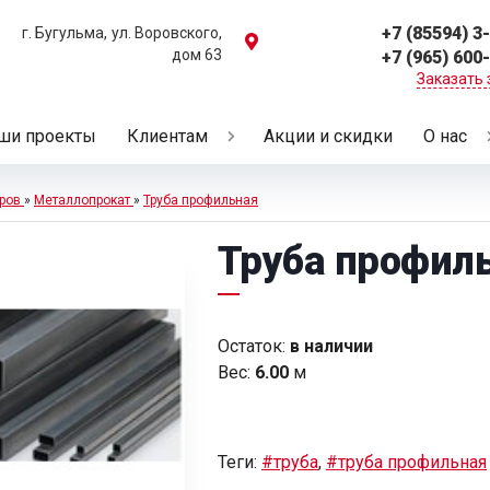
+7 (85594) 3
г. Бугульма,
ул. Воровского,
дом 63
+7 (965) 600
Заказать 
ши проекты
Клиентам
Акции и скидки
О нас
ров
»
Металлопрокат
»
Труба профильная
Труба профиль
Остаток:
в наличии
Вес:
6.00
м
Теги:
#труба
,
#труба профильная